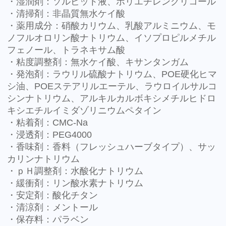
・湿潤剤：ソルビット液、ポリエチレングリコール
・清掃剤：非晶質無水ケイ酸
・薬用成分：硝酸カリウム、乳酸アルミニウム、モ
ノフルオロリン酸ナトリウム、イソプロピルメチル
フェノール、トラネキサム酸
・粘度調整剤：無水ケイ酸、キサンタンガム
・発泡剤：ラウリル硫酸ナトリウム、POE硬化ヒマ
シ油、POEステアリルエーテル、ラウロイルサルコ
シンナトリウム、アルキルカルボキシメチルヒドロ
キシエチルイミダゾリニウムペタイン
・粘着剤：CMC-Na
・浸透剤：PEG4000
・香味剤：香料（フレッシュハーブタイプ）、サッ
カリンナトリウム
・ｐＨ調整剤：水酸化ナトリウム
・緩衝剤：リン酸水素ナトリウム
・安定剤：酸化チタン
・清涼剤：メントール
・保存料：パラベン